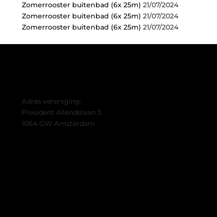
Zomerrooster buitenbad (6x 25m)
21/07/2024
Zomerrooster buitenbad (6x 25m)
21/07/2024
Zomerrooster buitenbad (6x 25m)
21/07/2024
Adres vereniging:
President Allendelaan 3
1064 GW Amsterdam
info@dolfijntriathlon.nl
Trainingen
Lid worden
Midden- en Lange Afstand
Lidmaatschap
Contact
Trainingsrooster
Lid worden