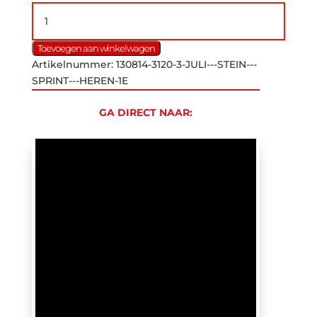
3
juli
-
Toevoegen aan winkelwagen
Stein
Artikelnummer:
130814-3120-3-JULI---STEIN---
-
SPRINT---HEREN-1E
Sprint
-
GA DIRECT NAAR:
Heren
1e
aantal