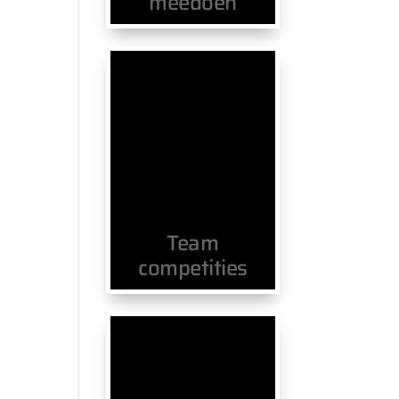
meedoen
Team
competities