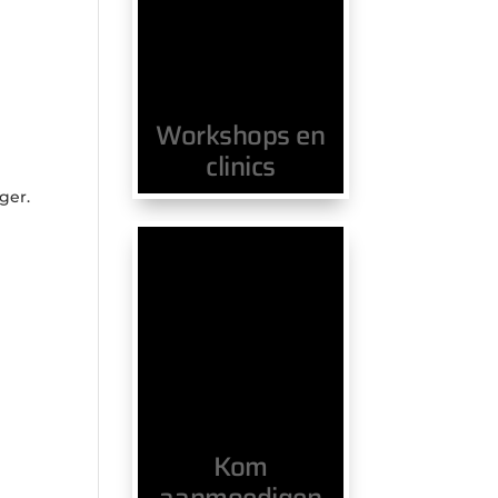
Workshops en
clinics
nger.
Kom
aanmoedigen