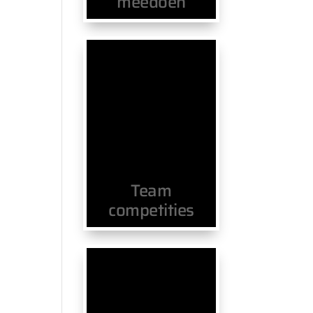
meedoen
Team
competities