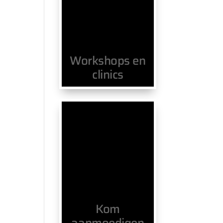
Workshops en
clinics
Kom
aanmoedigen